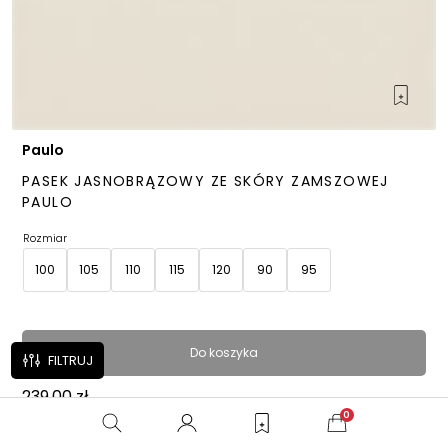
Paulo
PASEK JASNOBRĄZOWY ZE SKÓRY ZAMSZOWEJ
PAULO
Rozmiar
100
105
110
115
120
90
95
Do koszyka
FILTRUJ
239,00
zł
0