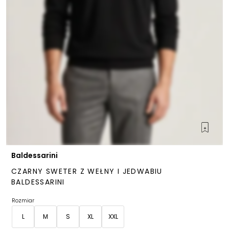
Baldessarini
CZARNY SWETER Z WEŁNY I JEDWABIU
BALDESSARINI
Rozmiar
L
M
S
XL
XXL