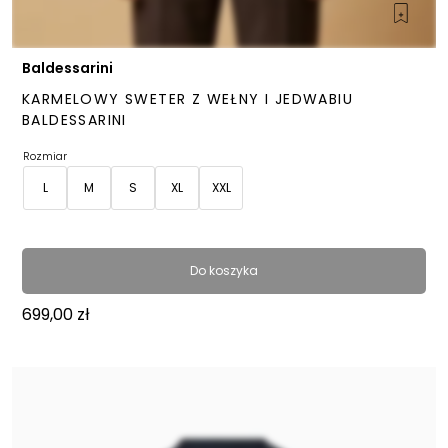
Baldessarini
KARMELOWY SWETER Z WEŁNY I JEDWABIU
BALDESSARINI
Rozmiar
L
M
S
XL
XXL
Do koszyka
699,00
zł