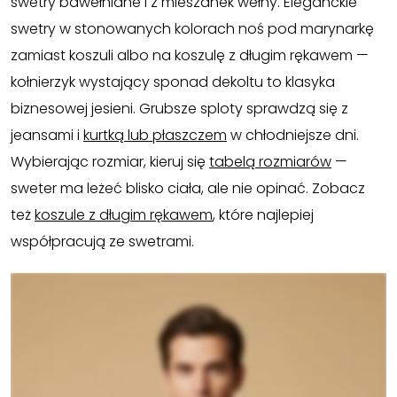
swetry bawełniane i z mieszanek wełny. Eleganckie
Biznes i uroczystości
Jeansy
swetry w stonowanych kolorach noś pod marynarkę
zamiast koszuli albo na koszulę z długim rękawem —
Outlet
Spodnie
kołnierzyk wystający sponad dekoltu to klasyka
Ostatnie sztuki do -80%
Szorty
biznesowej jesieni. Grubsze sploty sprawdzą się z
jeansami i
kurtką lub płaszczem
w chłodniejsze dni.
⏳ Topniejące rabaty: -59%
Bluzy
Wybierając rozmiar, kieruj się
tabelą rozmiarów
—
sweter ma leżeć blisko ciała, ale nie opinać. Zobacz
Len
Swetry
też
koszule z długim rękawem
, które najlepiej
Kamizelki
współpracują ze swetrami.
Obuwie