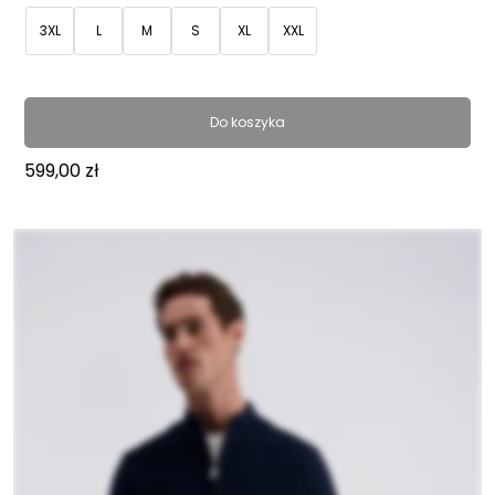
3XL
L
M
S
XL
XXL
Do koszyka
599,00
zł