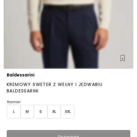
Baldessarini
KREMOWY SWETER Z WEŁNY I JEDWABIU
BALDESSARINI
Rozmiar
L
M
S
XL
XXL
Do koszyka