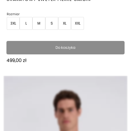
Rozmiar
3XL
L
M
S
XL
XXL
Do koszyka
499,00
zł