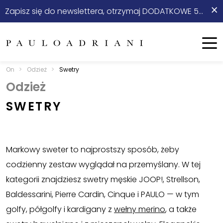
×
Zapisz się do newslettera, otrzymaj DODATKOWE 5% rabatu na start!
On
Ona
Menu
On
>
Odzież
>
Swetry
Nowości
Zobacz wszystko
Odzież
SWETRY
Sale
Marynarki
Odzież
Garnitury
Markowy sweter to najprostszy sposób, żeby
Stylizacje ⭐
Kurtki, Płaszcze
codzienny zestaw wyglądał na przemyślany. W tej
kategorii znajdziesz swetry męskie JOOP!, Strellson,
Obuwie
Koszule
Baldessarini, Pierre Cardin, Cinque i PAULO — w tym
Akcesoria
T-shirt, Polo
golfy, półgolfy i kardigany z
wełny merino
, a także