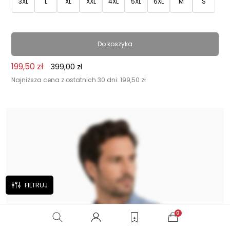
3XL
L
XL
XXL
4XL
5XL
6XL
M
S
Do koszyka
199,50
zł
399,00
zł
Najniższa cena z ostatnich 30 dni:
199,50
zł
FILTRUJ
0