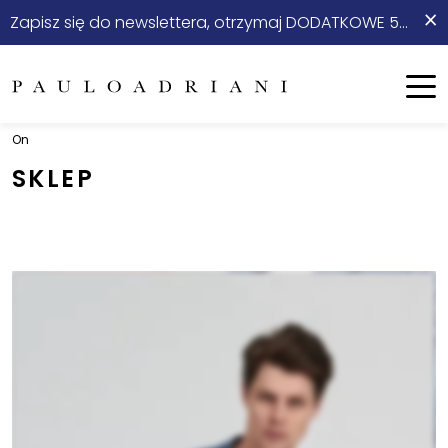
×
Zapisz się do newslettera, otrzymaj DODATKOWE 5% rabatu na start!
On
Ona
Menu
On
Nowości
SKLEP
Sale
Odzież
Stylizacje ⭐
Obuwie
Akcesoria