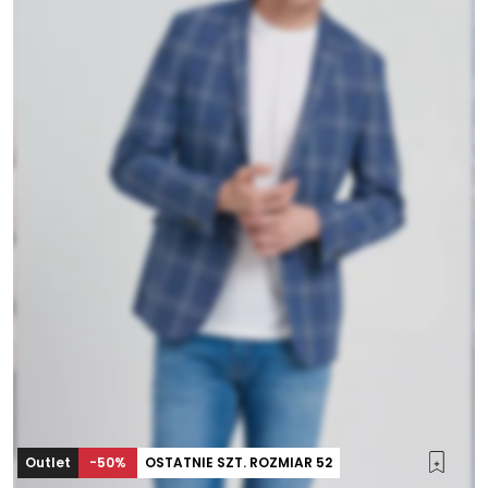
Biznes i uroczystości
Outlet
Ostatnie sztuki do -80%
⏳ Topniejące rabaty: -59%
Len
Outlet
-50%
OSTATNIE SZT. ROZMIAR 52