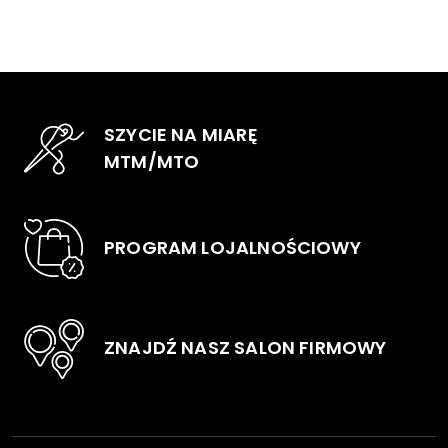
wariantów.
wari
Opcje
Opc
można
moż
wybrać
wyb
na
na
SZYCIE NA MIARĘ
stronie
stro
MTM/MTO
produktu
pro
PROGRAM LOJALNOŚCIOWY
ZNAJDŹ NASZ SALON FIRMOWY