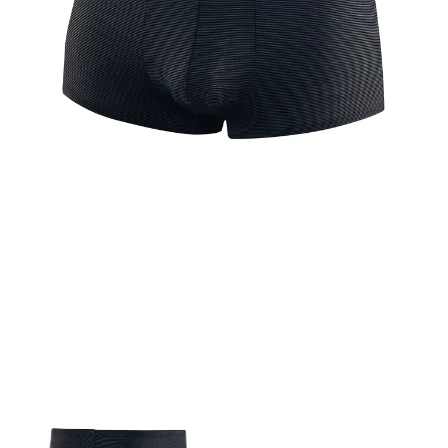
Biznes i uroczystości
Outlet
Ostatnie sztuki do -80%
⏳ Topniejące rabaty: -60%
Len