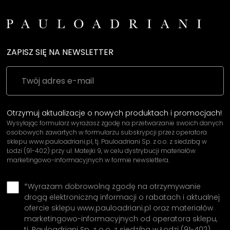
ZAPISZ SIĘ NA NEWSLETTER
Otrzymuj aktualizacje o nowych produktach i promocjach!
Wysyłając formularz wyrażasz zgodę na przetwarzanie swoich danych
osobowych zawartych w formularzu subskrypcji przez operatora
sklepu www.pauloadriani.pl, tj. Pauloadriani Sp. z o.o. z siedzibą w
Łodzi (91-402) przy ul. Matejki 9, w celu dystrybucji materiałów
marketingowo-informacyjnych w formie newslettera.
*Wyrażam dobrowolną zgodę na otrzymywanie
drogą elektroniczną informacji o rabatach i aktualnej
ofercie sklepu www.pauloadriani.pl oraz materiałów
marketingowo-informacyjnych od operatora sklepu,
tj. Pauloadriani Sp. z o.o. z siedzibą w Łodzi (91-402)