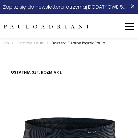
×
Zapisz się do newslettera, otrzymaj DODATKOWE 5% rabatu na start!
On
Ona
Menu
On
>
Ostatnie sztuki
>
Bokserki Czarne Prążek Paulo
Nowości
Sale
OSTATNIA SZT. ROZMIAR L
Odzież
Stylizacje ⭐
Obuwie
Akcesoria