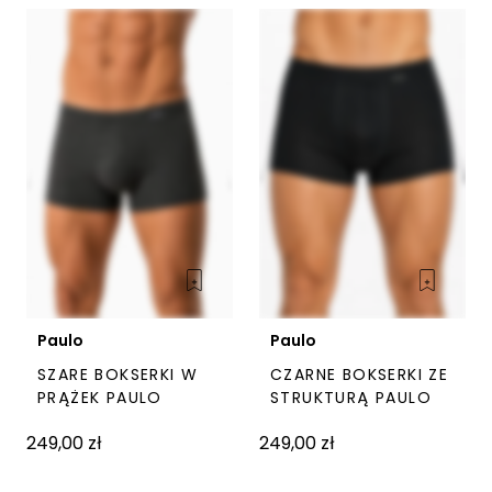
wariantów.
wari
Opcje
Opc
można
moż
wybrać
wyb
na
na
stronie
stro
produktu
pro
Paulo
Paulo
SZARE BOKSERKI W
CZARNE BOKSERKI ZE
Ten
Ten
PRĄŻEK PAULO
STRUKTURĄ PAULO
produkt
prod
249,00
zł
249,00
zł
ma
ma
wiele
wiel