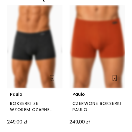
Paulo
Paulo
BOKSERKI ZE
CZERWONE BOKSERKI
Ten
Ten
WZOREM CZARNE
PAULO
PAULO
produkt
prod
249,00
zł
249,00
zł
ma
ma
wiele
wiel