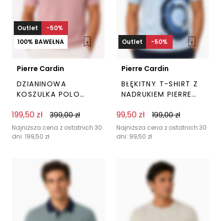
Outlet
-50%
100% BAWEŁNA
Outlet
-50%
Pierre Cardin
Pierre Cardin
DZIANINOWA
BŁĘKITNY T-SHIRT Z
KOSZULKA POLO
NADRUKIEM PIERRE
RÓŻOWA PIERRE
CARDIN
199,50
zł
99,50
zł
CARDIN
399,00
zł
199,00
zł
Ten
Ten
produkt
prod
Najniższa cena z ostatnich 30
Najniższa cena z ostatnich 30
dni:
199,50
zł
dni:
99,50
zł
ma
ma
wiele
wiel
wariantów.
wari
Opcje
Opc
można
moż
wybrać
wyb
na
na