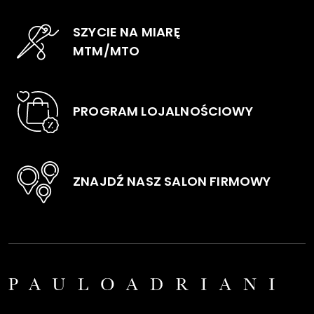
na
na
SZYCIE NA MIARĘ
stronie
stro
MTM/MTO
produktu
pro
PROGRAM LOJALNOŚCIOWY
ZNAJDŹ NASZ SALON FIRMOWY