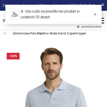
×
Zapisz się do newslettera, otrzymaj DODATKOWE 5% rabatu na start!
On
Ona
Menu
On
>
Dzianinowe Polo Błękitno-Białe Sand Copenhagen
Nowości
Sale
-30%
Odzież
Stylizacje ⭐
Obuwie
Akcesoria