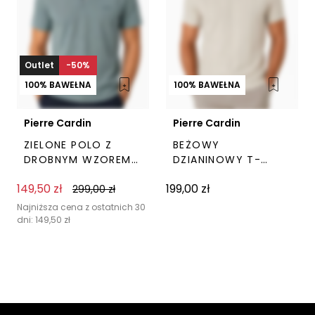
stronie
stro
produktu
pro
Outlet
-50%
100% BAWEŁNA
100% BAWEŁNA
Pierre Cardin
Pierre Cardin
ZIELONE POLO Z
BEŻOWY
DROBNYM WZOREM
DZIANINOWY T-
PIERRE CARDIN
SHIRT Z BAWEŁNY
149,50
zł
199,00
zł
299,00
zł
PIERRE CARDIN
Ten
Ten
produkt
prod
Najniższa cena z ostatnich 30
dni:
149,50
zł
ma
ma
wiele
wiel
wariantów.
wari
Opcje
Opc
można
moż
wybrać
wyb