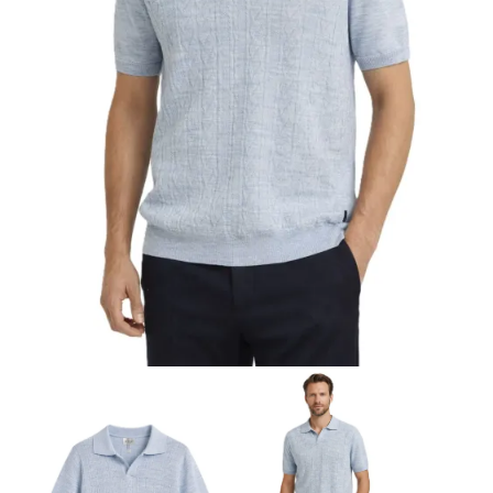
Biznes i uroczystości
Outlet
Ostatnie sztuki do -80%
⏳ Topniejące rabaty: -60%
Len