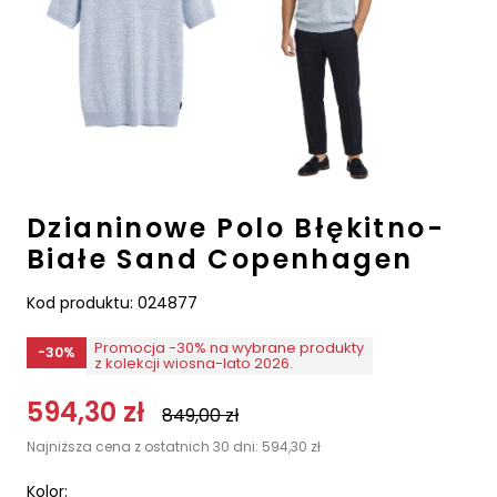
Dzianinowe Polo Błękitno-
Białe Sand Copenhagen
Kod produktu:
024877
Promocja -30% na wybrane produkty
-30%
z kolekcji wiosna-lato 2026.
594,30
zł
849,00
zł
Najniższa cena z ostatnich 30 dni:
594,30
zł
Kolor: