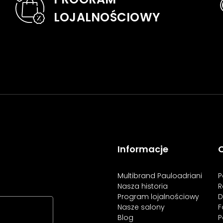
LOJALNOŚCIOWY
Informacje
O
Multibrand Pauloadriani
P
Nasza historia
R
Program lojalnościowy
D
Nasze salony
F
Blog
P