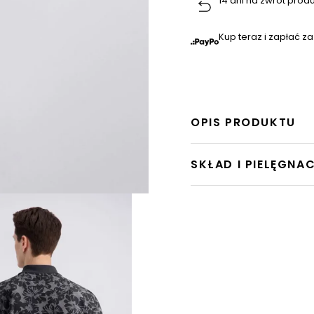
14 dni na zwrot prod
Kup teraz i zapłać za
OPIS PRODUKTU
SKŁAD I PIELĘGNA