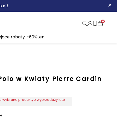
×
art!
0
ejące rabaty: -60%
Len
olo w Kwiaty Pierre Cardin
 wybrane produkty z wyprzedaży lato
ł