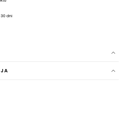
uktu
 30 dni
CJA