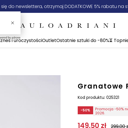
 się do newslettera, otrzymaj DODATKOWE 5% rabatu na st
iznes i uroczystości
Outlet
Ostatnie sztuki do -80%
⏳ Topni
Granatowe P
Kod produktu:
025321
Promocja -50% na
-50%
2026.
149,50
zł
299,00
z