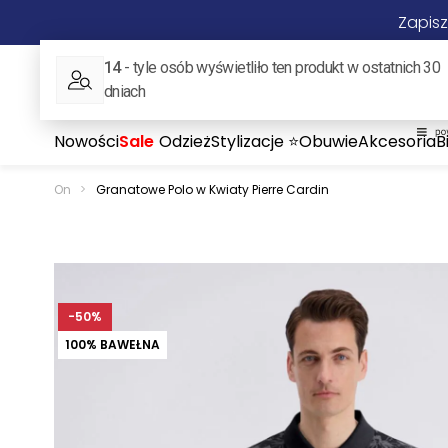
Zapisz
ON
ONA
Nowości
Sale
Odzież
Stylizacje ⭐
Obuwie
Akcesoria
B
On
>
Granatowe Polo w Kwiaty Pierre Cardin
-50%
100% BAWEŁNA