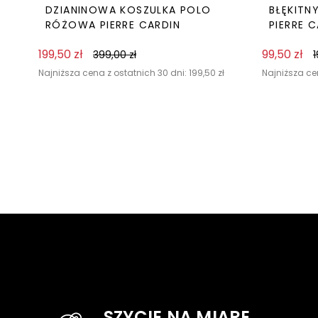
DZIANINOWA KOSZULKA POLO
BŁĘKITN
RÓŻOWA PIERRE CARDIN
PIERRE 
199,50
zł
99,50
zł
399,00
zł
Najniższa cena z ostatnich 30 dni:
199,50
zł
Najniższa ce
SZYCIE NA MIARĘ