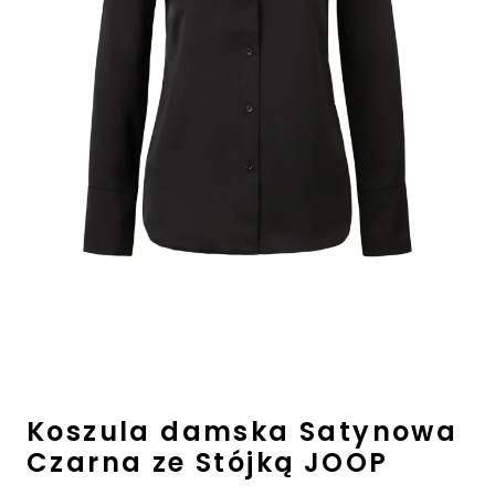
Ostatnie sztuki -50%
⏳ Topniejące rabaty: -60%
Sale
Koszula damska Satynowa
Czarna ze Stójką JOOP