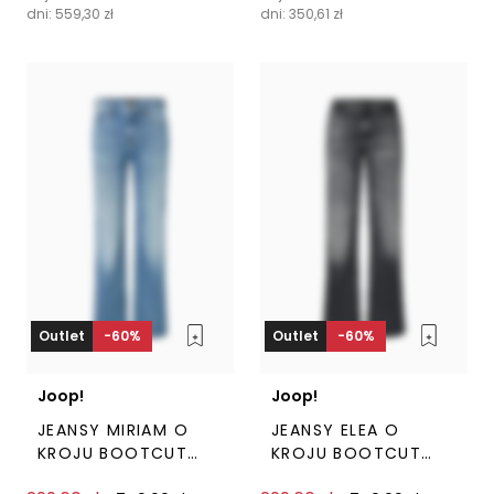
dni:
559,30
zł
dni:
350,61
zł
ma
ma
wiele
wiel
wariantów.
wari
Opcje
Opc
można
moż
wybrać
wyb
na
na
stronie
stro
produktu
pro
Outlet
-60%
Outlet
-60%
Joop!
Joop!
JEANSY MIRIAM O
JEANSY ELEA O
KROJU BOOTCUT
KROJU BOOTCUT
NIEBIESKIE JOOP
CIEMNOSZARE JOOP