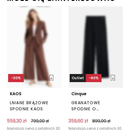
-30%
Outlet
-60%
KAOS
Cinque
LNIANE BRĄZOWE
GRANATOWE
SPODNIE KAOS
SPODNIE O
SWOBODNYM KROJU
559,30
zł
359,60
zł
799,00
zł
CINQUE
899,00
zł
Ten
Ten
produkt
prod
Najniższa cena z ostatnich 30
Najniższa cena z ostatnich 30