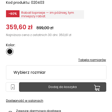
Kod produktu:
020403
Rabat topnieje — im później, tym
-60%
mniejszy rabat.
359,60
zł
899,00
zł
Najniższa cena z ostatnich 30 dni:
350,61
zł
Kolor:
Tabela rozmiarów
Dodaj do koszyka
Dostępność w salonach
Zawsze darmowa dostawa