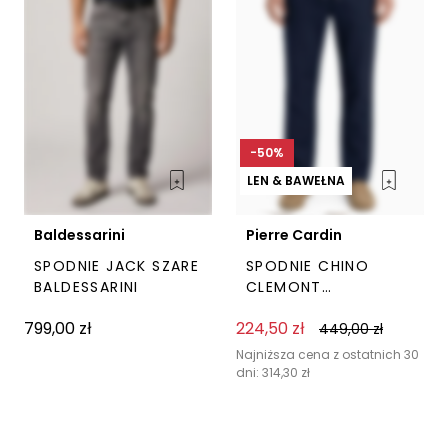
wybrać
wyb
na
na
stronie
stro
produktu
pro
-50%
LEN & BAWEŁNA
Baldessarini
Pierre Cardin
SPODNIE JACK SZARE
SPODNIE CHINO
BALDESSARINI
CLEMONT
GRANATOWE PIERRE
799,00
zł
224,50
zł
CARDIN
449,00
zł
Ten
Ten
produkt
prod
Najniższa cena z ostatnich 30
dni:
314,30
zł
ma
ma
wiele
wiel
wariantów.
wari