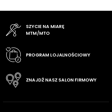
Opcje
Opc
można
moż
wybrać
wyb
na
na
SZYCIE NA MIARĘ
stronie
stro
MTM/MTO
produktu
pro
PROGRAM LOJALNOŚCIOWY
ZNAJDŹ NASZ SALON FIRMOWY