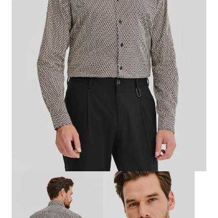
Biznes i uroczystości
Outlet
Ostatnie sztuki do -80%
⏳ Topniejące rabaty: -60%
Len