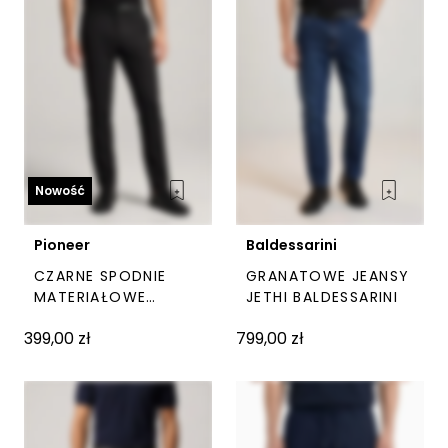
na
stronie
produktu
Nowość
Pioneer
Baldessarini
CZARNE SPODNIE
GRANATOWE JEANSY
Ten
Ten
MATERIAŁOWE
JETHI BALDESSARINI
PIONEER
produkt
prod
399,00
zł
799,00
zł
ma
ma
wiele
wiel
wariantów.
wari
Opcje
Opc
można
moż