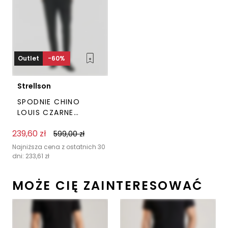
Outlet
-60%
Strellson
SPODNIE CHINO
LOUIS CZARNE
STRELLSON
239,60
zł
599,00
zł
Ten
produkt
Najniższa cena z ostatnich 30
dni:
233,61
zł
ma
wiele
MOŻE CIĘ ZAINTERESOWAĆ
wariantów.
Opcje
można
wybrać