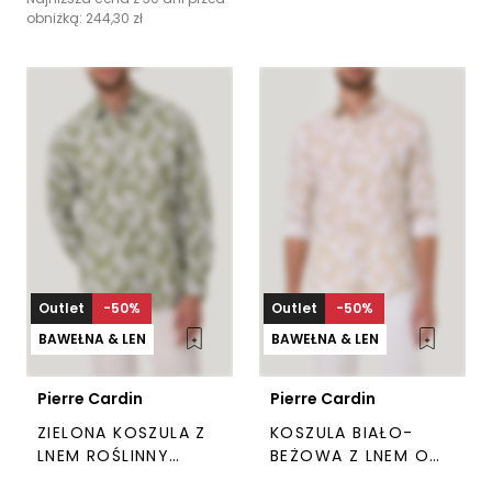
produkt
prod
obniżką:
244,30
zł
ma
ma
wiele
wiel
wariantów.
wari
Opcje
Opc
można
moż
wybrać
wyb
na
na
stronie
stro
produktu
pro
Outlet
-50%
Outlet
-50%
BAWEŁNA & LEN
BAWEŁNA & LEN
Pierre Cardin
Pierre Cardin
ZIELONA KOSZULA Z
KOSZULA BIAŁO-
LNEM ROŚLINNY
BEŻOWA Z LNEM O
PRINT PIERRE CARDIN
ROŚLINNYM WZORZE