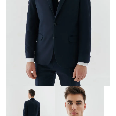
Biznes i uroczystości
Outlet
Ostatnie sztuki do -80%
⏳ Topniejące rabaty: -59%
Len