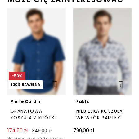
Opcje
można
wybrać
na
stronie
produktu
-50%
100% BAWEŁNA
Pierre Cardin
Fakts
GRANATOWA
NIEBIESKA KOSZULA
KOSZULA Z KRÓTKIM
WE WZÓR PAISLEY
RĘKAWEM PIERRE
FAKTS
174,50
zł
799,00
zł
CARDIN
349,00
zł
Ten
Ten
Najniższa cena z 30 dni przed