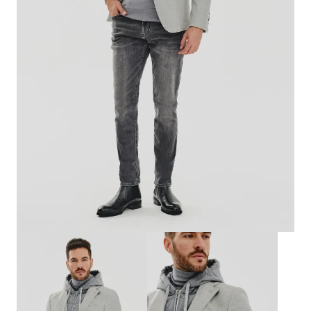
Biznes i uroczystości
Outlet
Ostatnie sztuki do -80%
⏳ Topniejące rabaty: -59%
Len