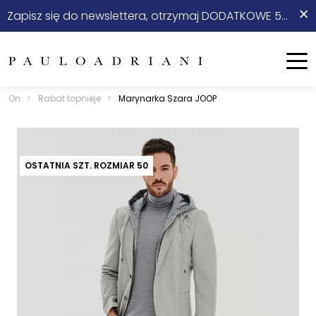
×
Zapisz się do newslettera, otrzymaj DODATKOWE 5% rabatu na start!
On
Ona
Menu
On
>
Rabat topnieje
>
Marynarka Szara JOOP
Nowości
Sale
OSTATNIA SZT. ROZMIAR 50
Odzież
Stylizacje ⭐
Obuwie
Akcesoria