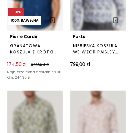
-50%
100% BAWEŁNA
Pierre Cardin
Fakts
GRANATOWA
NIEBIESKA KOSZULA
KOSZULA Z KRÓTKIM
WE WZÓR PAISLEY
RĘKAWEM PIERRE
FAKTS
174,50
zł
799,00
zł
CARDIN
349,00
zł
Ten
Ten
produkt
prod
Najniższa cena z ostatnich 30
dni:
244,30
zł
ma
ma
wiele
wiel
wariantów.
wari
Opcje
Opc
można
moż
wybrać
wyb
na
na
stronie
stro