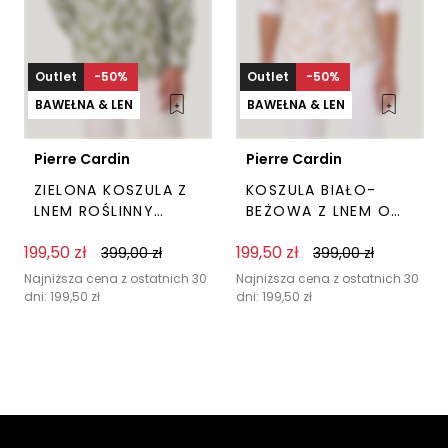
produktu
pro
Outlet
-50%
Outlet
-50%
BAWEŁNA & LEN
BAWEŁNA & LEN
Pierre Cardin
Pierre Cardin
ZIELONA KOSZULA Z
KOSZULA BIAŁO-
LNEM ROŚLINNY
BEŻOWA Z LNEM O
PRINT PIERRE CARDIN
ROŚLINNYM WZORZE
199,50
zł
199,50
zł
399,00
zł
PIERRE CARDIN
399,00
zł
Ten
Ten
produkt
prod
Najniższa cena z ostatnich 30
Najniższa cena z ostatnich 30
dni:
199,50
zł
dni:
199,50
zł
ma
ma
wiele
wiel
wariantów.
wari
Opcje
Opc
można
moż
wybrać
wyb