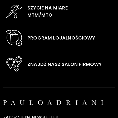
na
na
SZYCIE NA MIARĘ
stronie
stro
MTM/MTO
produktu
pro
PROGRAM LOJALNOŚCIOWY
ZNAJDŹ NASZ SALON FIRMOWY
ZAPISZ SIĘ NA NEWSLETTER