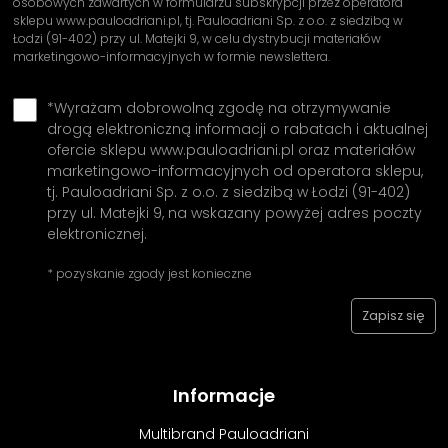
osobowych zawartych w formularzu subskrypcji przez operatora
sklepu www.pauloadriani.pl, tj. Pauloadriani Sp. z o.o. z siedzibą w
Łodzi (91-402) przy ul. Matejki 9, w celu dystrybucji materiałów
marketingowo-informacyjnych w formie newslettera.
*Wyrażam dobrowolną zgodę na otrzymywanie
drogą elektroniczną informacji o rabatach i aktualnej
ofercie sklepu www.pauloadriani.pl oraz materiałów
marketingowo-informacyjnych od operatora sklepu,
tj. Pauloadriani Sp. z o.o. z siedzibą w Łodzi (91-402)
przy ul. Matejki 9, na wskazany powyżej adres poczty
elektronicznej.
* pozyskanie zgody jest konieczne
Informacje
Multibrand Pauloadriani