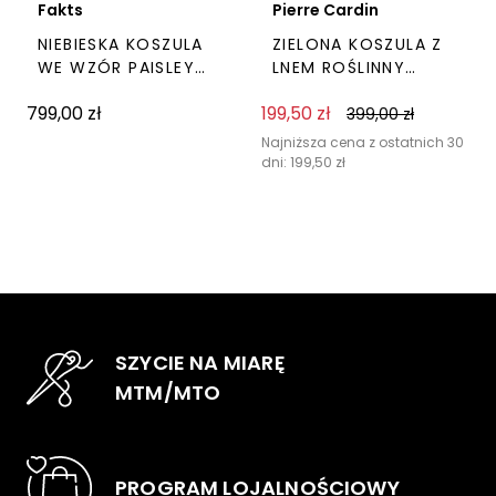
Fakts
Pierre Cardin
NIEBIESKA KOSZULA
ZIELONA KOSZULA Z
WE WZÓR PAISLEY
LNEM ROŚLINNY
FAKTS
PRINT PIERRE CARDIN
799,00
zł
199,50
zł
399,00
zł
Ten
Ten
produkt
prod
Najniższa cena z ostatnich 30
dni:
199,50
zł
ma
ma
wiele
wiel
wariantów.
wari
Opcje
Opc
można
moż
wybrać
wyb
na
na
SZYCIE NA MIARĘ
stronie
stro
MTM/MTO
produktu
pro
PROGRAM LOJALNOŚCIOWY