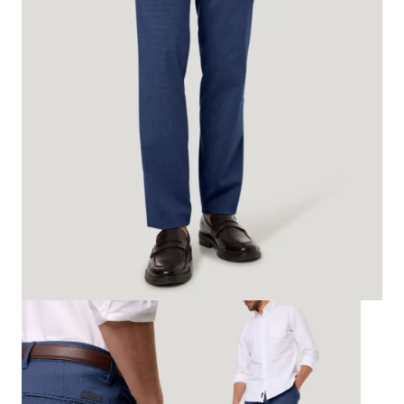
Biznes i uroczystości
Outlet
Ostatnie sztuki do -80%
⏳ Topniejące rabaty: -60%
Len