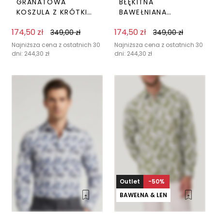
GRANATOWA
BŁĘKITNA
KOSZULA Z KRÓTKIM
BAWEŁNIANA
RĘKAWEM PIERRE
KOSZULA W PRĄŻEK
174,50
zł
174,50
zł
CARDIN
349,00
zł
PIERRE CARDIN
349,00
zł
Ten
Ten
produkt
prod
Najniższa cena z ostatnich 30
Najniższa cena z ostatnich 30
dni:
244,30
zł
dni:
244,30
zł
ma
ma
wiele
wiel
wariantów.
wari
Opcje
Opc
można
moż
wybrać
wyb
na
na
stronie
stro
produktu
pro
Outlet
-50%
BAWEŁNA & LEN