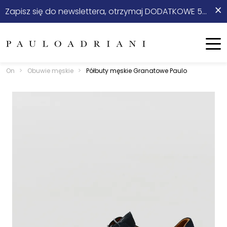
×
Zapisz się do newslettera, otrzymaj DODATKOWE 5% rabatu na start!
On
Ona
Menu
On
>
Obuwie męskie
>
Półbuty męskie Granatowe Paulo
Nowości
Sale
Odzież
Stylizacje ⭐
Obuwie
Akcesoria