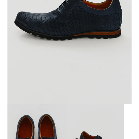
Biznes i uroczystości
Outlet
Ostatnie sztuki do -80%
⏳ Topniejące rabaty: -60%
Len