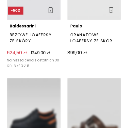
-50%
Baldessarini
Paulo
BEŻOWE LOAFERSY
GRANATOWE
ZE SKÓRY
LOAFERSY ZE SKÓRY
ZAMSZOWEJ
WELUROWEJ PAULO
624,50
zł
899,00
zł
BALDESSARINI
1249,00
zł
Ten
Ten
produkt
prod
Najniższa cena z ostatnich 30
dni:
874,30
zł
ma
ma
wiele
wiel
wariantów.
wari
Opcje
Opc
można
moż
wybrać
wyb
na
na
stronie
stro
produktu
pro