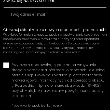
ZAPISZ SIĘ NA NEWSLETTER
Otrzymuj aktualizacje o nowych produktach i promocjach!
Wysyłając formularz wyrażasz zgodę na przetwarzanie swoich danych
osobowych zawartych w formularzu subskrypcji przez operatora
sklepu www.pauloadriani.pl, tj. Pauloadriani Sp. z o.o. z siedzibą w
Łodzi (91-402) przy ul. Matejki 9, w celu dystrybucji materiałów
marketingowo-informacyjnych w formie newslettera.
*Wyrażam dobrowolną zgodę na otrzymywanie
drogą elektroniczną informacji o rabatach i aktualnej
ofercie sklepu www.pauloadriani.pl oraz materiałów
marketingowo-informacyjnych od operatora sklepu,
tj. Pauloadriani Sp. z o.o. z siedzibą w Łodzi (91-402)
przy ul. Matejki 9, na wskazany powyżej adres poczty
elektronicznej.
* pozyskanie zgody jest konieczne