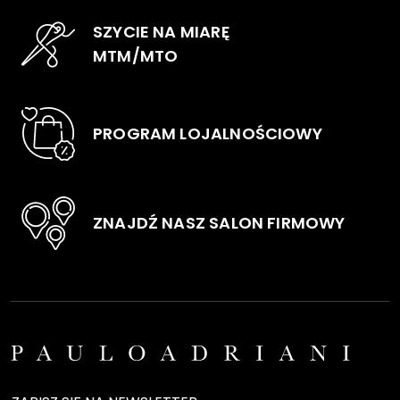
na
na
SZYCIE NA MIARĘ
stronie
stro
MTM/MTO
produktu
pro
PROGRAM LOJALNOŚCIOWY
ZNAJDŹ NASZ SALON FIRMOWY