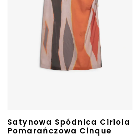
Outlet
Ostatnie sztuki -50%
⏳ Topniejące rabaty: -59%
Satynowa Spódnica Ciriola
Pomarańczowa Cinque