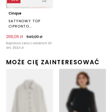
Cinque
SATYNOWY TOP
CIPRONTO
POMARAŃCZOWY
266,09
zł
CINQUE
649,00
zł
Ten
produkt
Najniższa cena z ostatnich 30
dni:
253,11
zł
ma
wiele
MOŻE CIĘ ZAINTERESOWAĆ
wariantów.
Opcje
można
wybrać
na
stronie
produktu