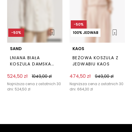
stronie
stro
produktu
pro
-50%
-50%
100% JEDWAB
SAND
KAOS
LNIANA BIAŁA
BEŻOWA KOSZULA Z
KOSZULA DAMSKA
JEDWABIU KAOS
SAND COPENHAGEN
524,50
zł
474,50
zł
1049,00
zł
949,00
zł
Ten
Ten
produkt
prod
Najniższa cena z ostatnich 30
Najniższa cena z ostatnich 30
dni:
524,50
zł
dni:
664,30
zł
ma
ma
wiele
wiel
wariantów.
wari
Opcje
Opc
można
moż
wybrać
wyb