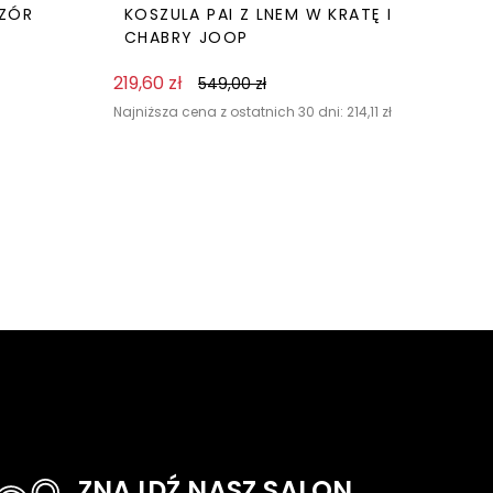
WZÓR
KOSZULA PAI Z LNEM W KRATĘ I
CHABRY JOOP
219,60
zł
549,00
zł
Najniższa cena z ostatnich 30 dni:
214,11
zł
ZNAJDŹ NASZ SALON