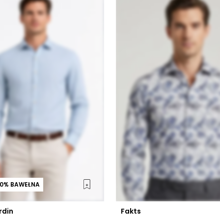
00% BAWEŁNA
rdin
Fakts