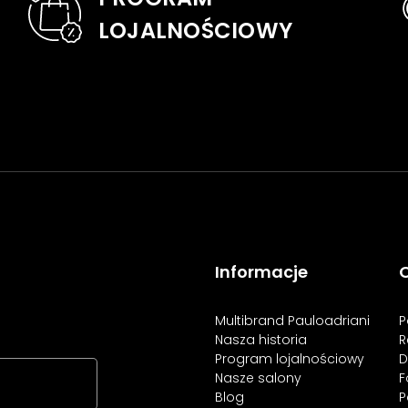
LOJALNOŚCIOWY
Informacje
O
Multibrand Pauloadriani
P
Nasza historia
R
Program lojalnościowy
D
Nasze salony
F
Blog
P