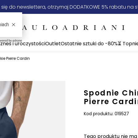
 się do newslettera, otrzymaj DODATKOWE 5% rabatu na st
iznes i uroczystości
Outlet
Ostatnie sztuki do -80%
⏳ Topni
e Pierre Cardin
Spodnie Ch
Pierre Card
Kod produktu:
019527
Tego produktu nie ma n