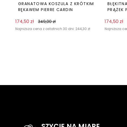
GRANATOWA KOSZULA Z KRÓTKIM
BŁĘKITN
RĘKAWEM PIERRE CARDIN
PRĄŻEK 
174,50
zł
174,50
zł
349,00
zł
Najniższa cena z ostatnich 30 dni:
244,30
zł
Najniższa ce
SZYCIE NA MIARĘ