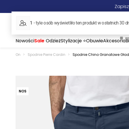
Zapisz
ON
ONA
Nowości
Sale
Odzież
Stylizacje ⭐
Obuwie
Akcesoria
B
On
>
Spodnie Pierre Cardin
>
Spodnie Chino Granatowe Gładki
NOS