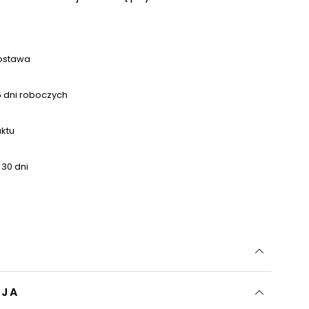
ostawa
 dni roboczych
uktu
 30 dni
CJA