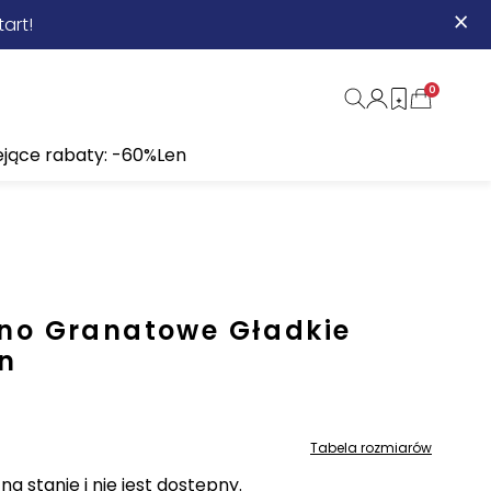
×
art!
0
ejące rabaty: -60%
Len
ino Granatowe Gładkie
in
Tabela rozmiarów
a stanie i nie jest dostępny.