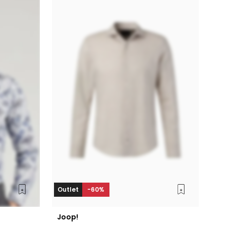
Outlet
-60%
Joop!