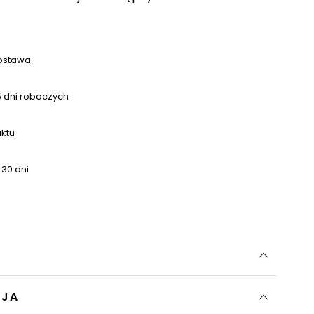
ostawa
 dni roboczych
uktu
 30 dni
CJA