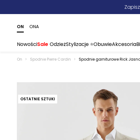
Zapisz
ON
ONA
Nowości
Sale
Odzież
Stylizacje ⭐
Obuwie
Akcesoria
B
On
>
Spodnie Pierre Cardin
>
Spodnie garniturowe Rick Jasno
OSTATNIE SZTUKI