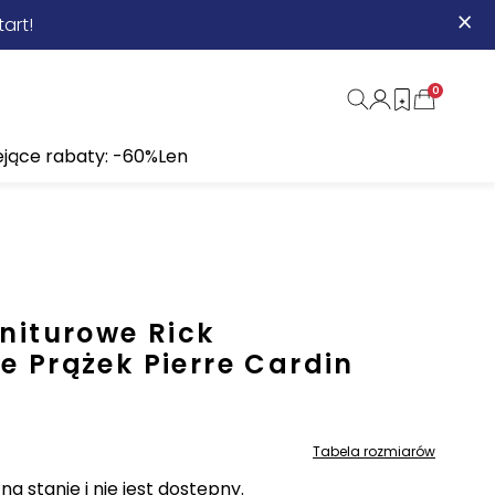
×
art!
0
ejące rabaty: -60%
Len
niturowe Rick
 Prążek Pierre Cardin
Tabela rozmiarów
a stanie i nie jest dostępny.