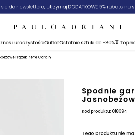
 się do newslettera, otrzymaj DODATKOWE 5% rabatu na st
iznes i uroczystości
Outlet
Ostatnie sztuki do -80%
⏳ Topni
beżowe Prążek Pierre Cardin
Spodnie gar
Jasnobeżowe
Kod produktu:
018694
Tego produktu nie ma n