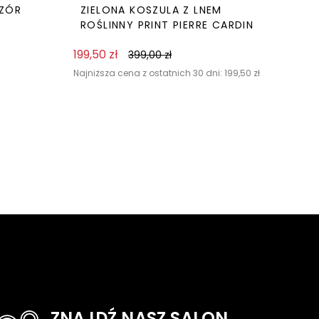
WZÓR
ZIELONA KOSZULA Z LNEM
ROŚLINNY PRINT PIERRE CARDIN
199,50
zł
399,00
zł
Najniższa cena z ostatnich 30 dni:
199,50
zł
ZNAJDŹ NASZ SALON