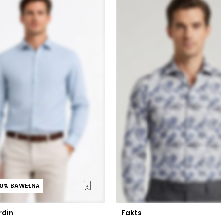
00% BAWEŁNA
rdin
Fakts