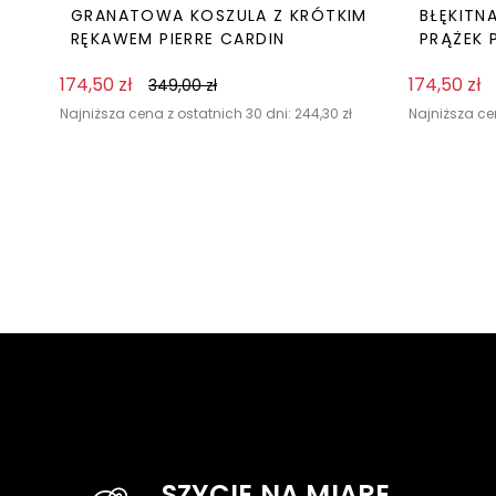
GRANATOWA KOSZULA Z KRÓTKIM
BŁĘKITN
RĘKAWEM PIERRE CARDIN
PRĄŻEK 
174,50
zł
174,50
zł
349,00
zł
Najniższa cena z ostatnich 30 dni:
244,30
zł
Najniższa ce
SZYCIE NA MIARĘ