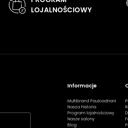
LOJALNOŚCIOWY
Informacje
O
Multibrand Pauloadriani
P
Nasza historia
R
Program lojalnościowy
D
Nasze salony
F
Blog
P