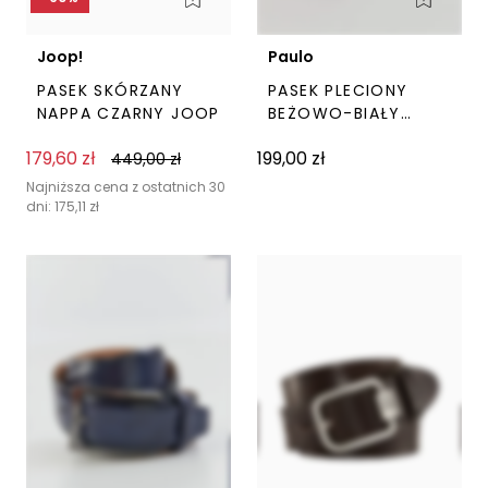
Joop!
Paulo
PASEK SKÓRZANY
PASEK PLECIONY
NAPPA CZARNY JOOP
BEŻOWO-BIAŁY
PAULO
179,60
zł
199,00
zł
449,00
zł
Ten
Ten
produkt
prod
Najniższa cena z ostatnich 30
dni:
175,11
zł
ma
ma
wiele
wiel
wariantów.
wari
Opcje
Opc
można
moż
wybrać
wyb
na
na
stronie
stro
produktu
pro