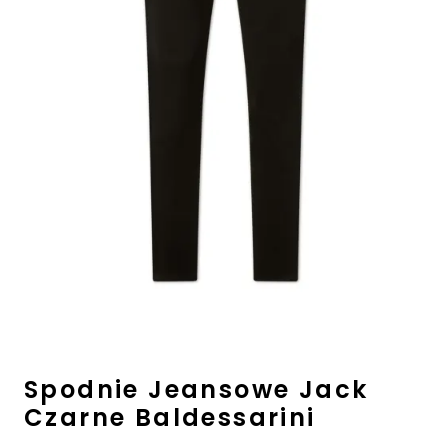
Biznes i uroczystości
Outlet
Ostatnie sztuki do -80%
⏳ Topniejące rabaty: -60%
Len
Spodnie Jeansowe Jack
Czarne Baldessarini