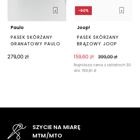
-60%
Paulo
Joop!
PASEK SKÓRZANY
PASEK SKÓRZANY
GRANATOWY PAULO
BRĄZOWY JOOP
279,00
zł
159,60
zł
399,00
zł
Ten
Ten
produkt
prod
Najniższa cena z ostatnich 30
dni:
155,61
zł
ma
ma
wiele
wiel
wariantów.
wari
Opcje
Opc
można
moż
wybrać
wyb
na
na
SZYCIE NA MIARĘ
stronie
stro
MTM/MTO
produktu
pro