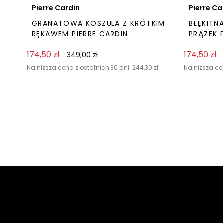
Pierre Cardin
Pierre Ca
GRANATOWA KOSZULA Z KRÓTKIM
BŁĘKITN
RĘKAWEM PIERRE CARDIN
PRĄŻEK 
174,50
zł
174,50
zł
349,00
zł
Najniższa cena z ostatnich 30 dni:
244,30
zł
Najniższa ce