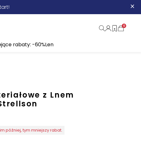
×
art!
0
ejące rabaty: -60%
Len
eriałowe z Lnem
trellson
im później, tym mniejszy rabat.