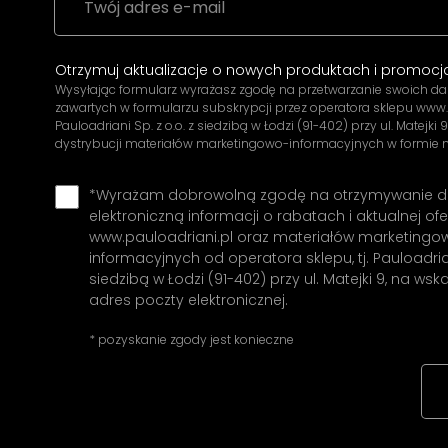
Otrzymuj aktualizacje o nowych produktach i promocj
Wysyłając formularz wyrażasz zgodę na przetwarzanie swoich 
zawartych w formularzu subskrypcji przez operatora sklepu www.pa
Pauloadriani Sp. z o.o. z siedzibą w Łodzi (91-402) przy ul. Matejki 9
dystrybucji materiałów marketingowo-informacyjnych w formie n
*Wyrażam dobrowolną zgodę na otrzymywanie 
elektroniczną informacji o rabatach i aktualnej ofe
www.pauloadriani.pl oraz materiałów marketingo
informacyjnych od operatora sklepu, tj. Pauloadrian
siedzibą w Łodzi (91-402) przy ul. Matejki 9, na ws
adres poczty elektronicznej.
* pozyskanie zgody jest konieczne