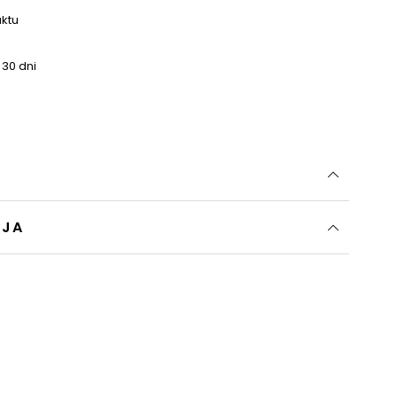
uktu
 30 dni
CJA