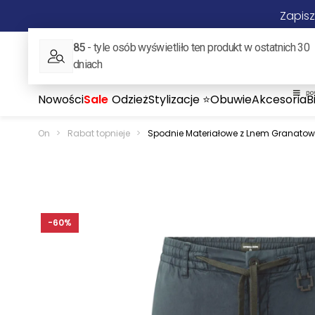
Zapisz
ON
ONA
Nowości
Sale
Odzież
Stylizacje ⭐
Obuwie
Akcesoria
B
On
>
Rabat topnieje
>
Spodnie Materiałowe z Lnem Granatowe
-60%