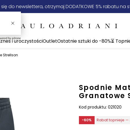
 się do newslettera, otrzymaj DODATKOWE 5% rabatu na st
iznes i uroczystości
Outlet
Ostatnie sztuki do -80%
⏳ Topni
 Strellson
Spodnie Mat
Granatowe S
Kod produktu:
021020
Rabat topnieje — 
-60%