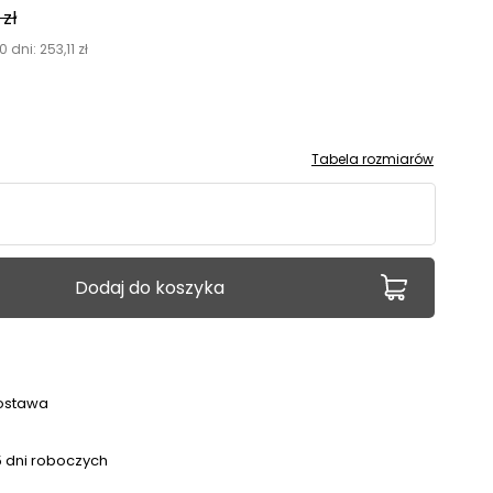
0
zł
0 dni:
253,11
zł
Tabela rozmiarów
Dodaj do koszyka
ostawa
 dni roboczych