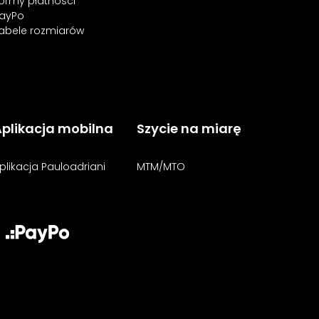
ormy płatności
ayPo
abele rozmiarów
plikacja mobilna
Szycie na miarę
plikacja Pauloadriani
MTM/MTO