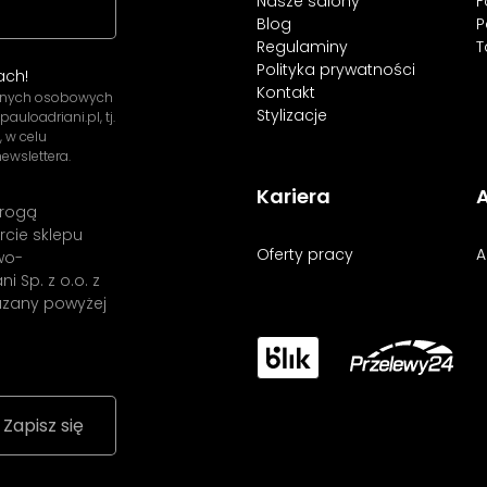
Nasze salony
F
Blog
P
Regulaminy
T
Polityka prywatności
ach!
Kontakt
danych osobowych
Stylizacje
uloadriani.pl, tj.
, w celu
ewslettera.
Kariera
A
drogą
rcie sklepu
Oferty pracy
A
wo-
i Sp. z o.o. z
kazany powyżej