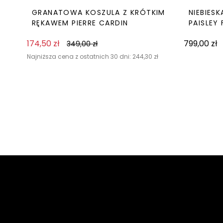
GRANATOWA KOSZULA Z KRÓTKIM
NIEBIES
RĘKAWEM PIERRE CARDIN
PAISLEY
174,50
zł
799,00
zł
349,00
zł
Najniższa cena z ostatnich 30 dni:
244,30
zł