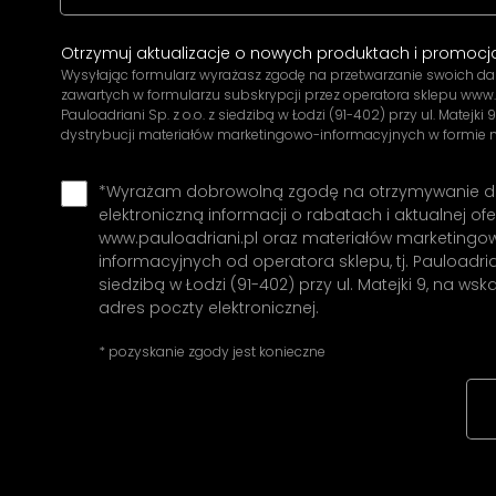
Otrzymuj aktualizacje o nowych produktach i promocj
Wysyłając formularz wyrażasz zgodę na przetwarzanie swoich 
zawartych w formularzu subskrypcji przez operatora sklepu www.pa
Pauloadriani Sp. z o.o. z siedzibą w Łodzi (91-402) przy ul. Matejki 9
dystrybucji materiałów marketingowo-informacyjnych w formie n
*Wyrażam dobrowolną zgodę na otrzymywanie 
elektroniczną informacji o rabatach i aktualnej ofe
www.pauloadriani.pl oraz materiałów marketingo
informacyjnych od operatora sklepu, tj. Pauloadrian
siedzibą w Łodzi (91-402) przy ul. Matejki 9, na ws
adres poczty elektronicznej.
* pozyskanie zgody jest konieczne