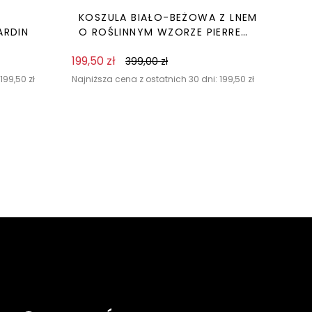
KOSZULA BIAŁO-BEŻOWA Z LNEM
ARDIN
O ROŚLINNYM WZORZE PIERRE
CARDIN
199,50
zł
399,00
zł
199,50
zł
Najniższa cena z ostatnich 30 dni:
199,50
zł