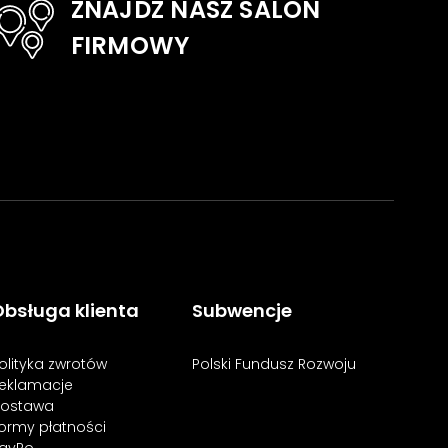
ZNAJDŹ NASZ SALON
FIRMOWY
bsługa klienta
Subwencje
olityka zwrotów
Polski Fundusz Rozwoju
eklamacje
ostawa
ormy płatności
ayPo