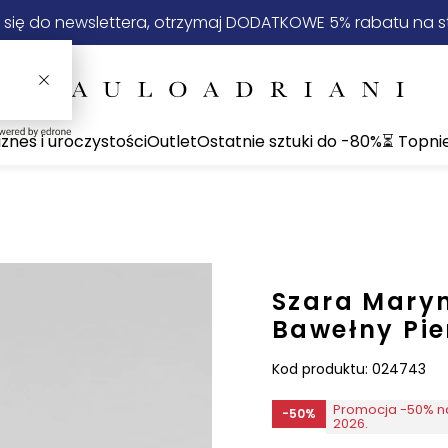
 się do newslettera, otrzymaj DODATKOWE 5% rabatu na st
iznes i uroczystości
Outlet
Ostatnie sztuki do -80%
⏳ Topni
n
Szara Maryn
Bawełny Pie
Kod produktu:
024743
Promocja -50% na
-50%
2026.