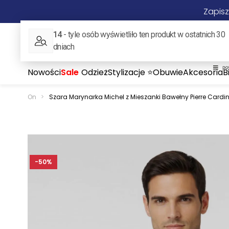
Zapisz
ON
ONA
Nowości
Sale
Odzież
Stylizacje ⭐
Obuwie
Akcesoria
B
On
>
Szara Marynarka Michel z Mieszanki Bawełny Pierre Cardi
-50%