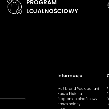
PROGRAM
LOJALNOŚCIOWY
Informacje
O
Multibrand Pauloadriani
P
Nasza historia
R
Program lojalnościowy
D
Nasze salony
F
Blog
P