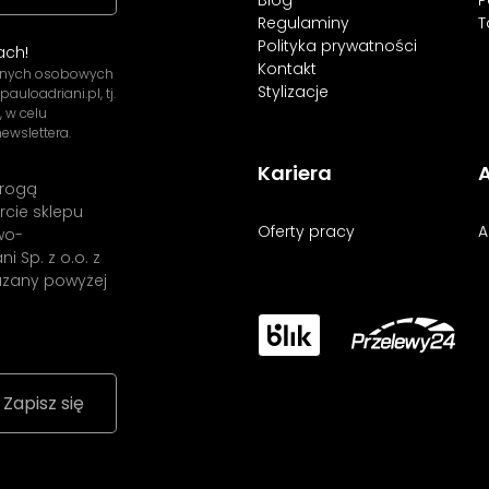
Regulaminy
T
Polityka prywatności
ach!
Kontakt
danych osobowych
Stylizacje
uloadriani.pl, tj.
, w celu
ewslettera.
Kariera
A
drogą
rcie sklepu
Oferty pracy
A
wo-
i Sp. z o.o. z
kazany powyżej