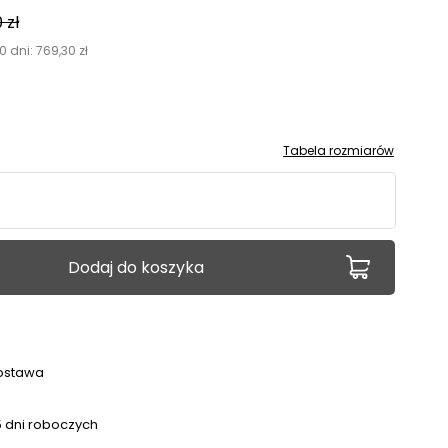
0
zł
0 dni:
769,30
zł
Tabela rozmiarów
Dodaj do koszyka
ostawa
 dni roboczych