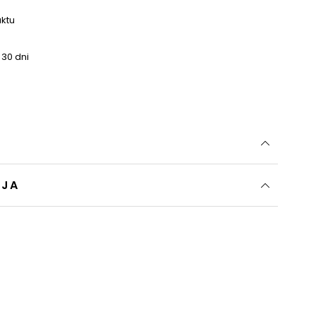
uktu
 30 dni
CJA