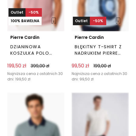
Outlet
-50%
100% BAWEŁNA
Outlet
-50%
Pierre Cardin
Pierre Cardin
DZIANINOWA
BŁĘKITNY T-SHIRT Z
KOSZULKA POLO
NADRUKIEM PIERRE
RÓŻOWA PIERRE
CARDIN
199,50
zł
99,50
zł
CARDIN
399,00
zł
199,00
zł
Ten
Ten
produkt
prod
Najniższa cena z ostatnich 30
Najniższa cena z ostatnich 30
dni:
199,50
zł
dni:
99,50
zł
ma
ma
wiele
wiel
wariantów.
wari
Opcje
Opc
można
moż
wybrać
wyb
na
na
stronie
stro