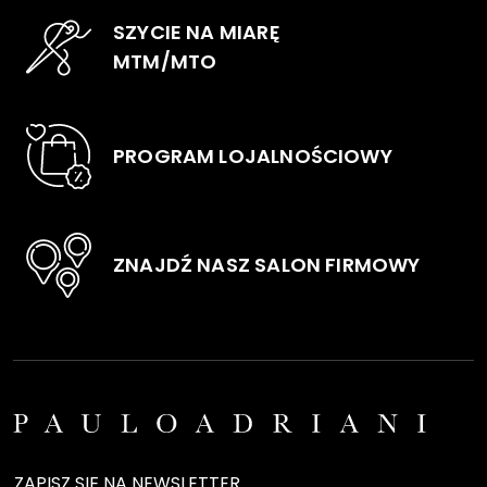
na
na
SZYCIE NA MIARĘ
stronie
stro
MTM/MTO
produktu
pro
PROGRAM LOJALNOŚCIOWY
ZNAJDŹ NASZ SALON FIRMOWY
ZAPISZ SIĘ NA NEWSLETTER