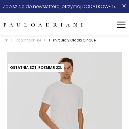
×
Zapisz się do newslettera, otrzymaj DODATKOWE 5% rabatu na start!
On
Ona
Menu
On
>
Rabat topnieje
>
T-shirt Biały Gładki Cinque
Nowości
Sale
OSTATNIA SZT. ROZMIAR 2XL
Odzież
Stylizacje ⭐
Obuwie
Akcesoria