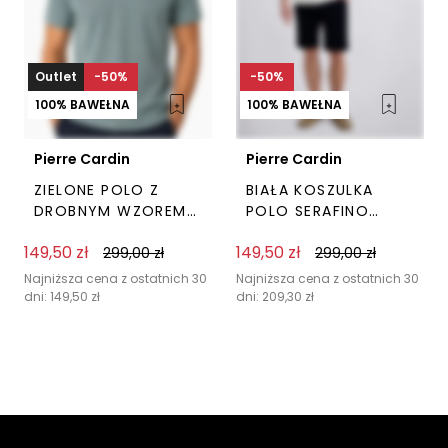
produktu
pro
Outlet
-50%
-50%
100% BAWEŁNA
100% BAWEŁNA
Pierre Cardin
Pierre Cardin
ZIELONE POLO Z
BIAŁA KOSZULKA
DROBNYM WZOREM
POLO SERAFINO
PIERRE CARDIN
PIERRE CARDIN
149,50
zł
149,50
zł
299,00
zł
299,00
zł
Ten
Ten
produkt
prod
Najniższa cena z ostatnich 30
Najniższa cena z ostatnich 30
dni:
149,50
zł
dni:
209,30
zł
ma
ma
wiele
wiel
wariantów.
wari
Opcje
Opc
można
moż
wybrać
wyb