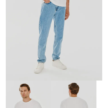
Biznes i uroczystości
Outlet
Ostatnie sztuki do -80%
⏳ Topniejące rabaty: -60%
Len